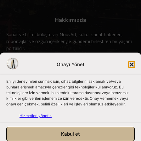
Hakkımızda
Sanat ve bilimi buluşturan NouvArt; kültür sanat haberleri,
röportajlar ve özgün içerikleriyle gündemi birleştiren bir yaşam
portalıdır.
Bizimle iletişime geçin:
info@nouvart.net
Onayı Yönet
En iyi deneyimleri sunmak için, cihaz bilgilerini saklamak ve/veya
Bizi Takip Edin
bunlara erişmek amacıyla çerezler gibi teknolojiler kullanıyoruz. Bu
teknolojilere izin vermek, bu sitedeki tarama davranışı veya benzersiz
kimlikler gibi verileri işlememize izin verecektir. Onay vermemek veya
onayı geri çekmek, belirli özellikleri ve işlevleri olumsuz etkileyebilir.
Hizmetleri yönetin
Kabul et