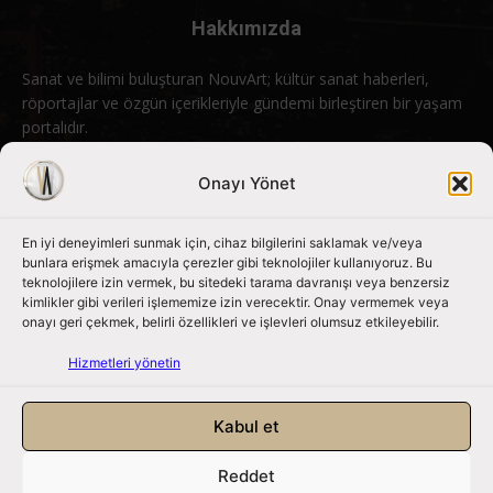
Hakkımızda
Sanat ve bilimi buluşturan NouvArt; kültür sanat haberleri,
röportajlar ve özgün içerikleriyle gündemi birleştiren bir yaşam
portalıdır.
Bizimle iletişime geçin:
info@nouvart.net
Onayı Yönet
En iyi deneyimleri sunmak için, cihaz bilgilerini saklamak ve/veya
Bizi Takip Edin
bunlara erişmek amacıyla çerezler gibi teknolojiler kullanıyoruz. Bu
teknolojilere izin vermek, bu sitedeki tarama davranışı veya benzersiz
kimlikler gibi verileri işlememize izin verecektir. Onay vermemek veya
onayı geri çekmek, belirli özellikleri ve işlevleri olumsuz etkileyebilir.
Hizmetleri yönetin
Kabul et
Reddet
NouvArt bir Mert Tunçel işletmesidir. © 2013 – 2026. Tüm Hakları