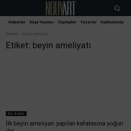
Haberler
Köşe Yazıları
Söyleşiler
Yazarlar
Hakkımızda
İ
Etiketler
Beyin ameliyatı
Etiket:
beyin ameliyatı
Ark. & Sant.
İlk beyin ameliyatı yapılan kafatasına yoğun
ilgi