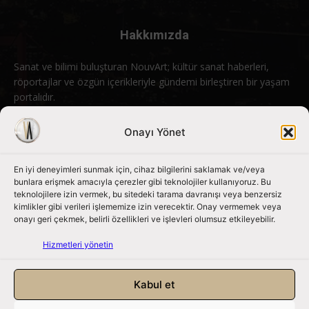
Hakkımızda
Sanat ve bilimi buluşturan NouvArt; kültür sanat haberleri,
röportajlar ve özgün içerikleriyle gündemi birleştiren bir yaşam
portalıdır.
Bizimle iletişime geçin:
info@nouvart.net
Onayı Yönet
En iyi deneyimleri sunmak için, cihaz bilgilerini saklamak ve/veya
Bizi Takip Edin
bunlara erişmek amacıyla çerezler gibi teknolojiler kullanıyoruz. Bu
teknolojilere izin vermek, bu sitedeki tarama davranışı veya benzersiz
kimlikler gibi verileri işlememize izin verecektir. Onay vermemek veya
onayı geri çekmek, belirli özellikleri ve işlevleri olumsuz etkileyebilir.
Hizmetleri yönetin
Kabul et