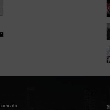
0
kımızda
B