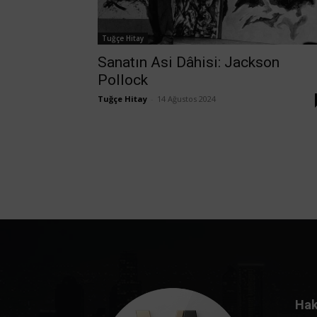
Tuğçe Hitay
Sanatın Asi Dâhisi: Jackson
Pollock
Tuğçe Hitay
-
14 Ağustos 2024
Hak