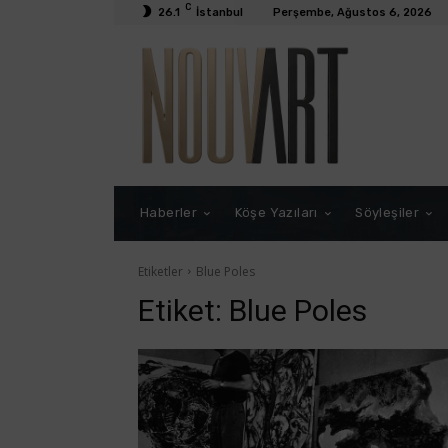
C
26.1
İstanbul
Perşembe, Ağustos 6, 2026
Haberler
Köşe Yazıları
Söyleşiler
Etiketler
Blue Poles
Etiket:
Blue Poles