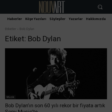
Haberler
Köşe Yazıları
Söyleşiler
Yazarlar
Hakkımızda
İ
Etiketler
Bob Dylan
Etiket:
Bob Dylan
Müzik
Bob Dylan’ın son 60 yılı rekor bir fiyata artık
Sony Music’te