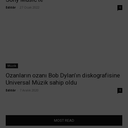
Editör
-
27 Ocak 2022
0
Müzik
Ozanların ozanı Bob Dylan’ın diskografisine
Universal Müzik sahip oldu
Editör
-
7 Aralık 2020
0
MOST READ