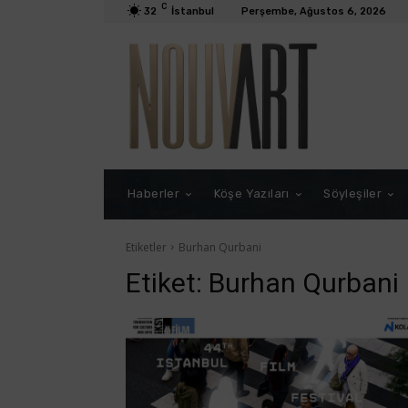
C
32
İstanbul
Perşembe, Ağustos 6, 2026
Haberler
Köşe Yazıları
Söyleşiler
Etiketler
Burhan Qurbani
Etiket:
Burhan Qurbani