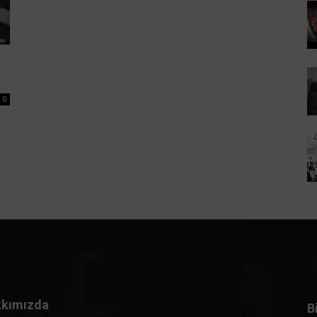
0
kımızda
B