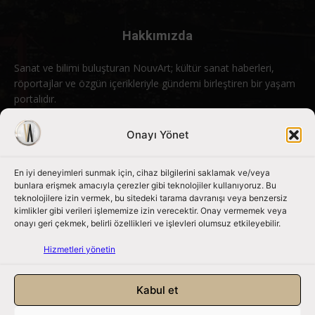
Hakkımızda
Sanat ve bilimi buluşturan NouvArt; kültür sanat haberleri,
röportajlar ve özgün içerikleriyle gündemi birleştiren bir yaşam
portalıdır.
Bizimle iletişime geçin:
info@nouvart.net
Onayı Yönet
En iyi deneyimleri sunmak için, cihaz bilgilerini saklamak ve/veya
Bizi Takip Edin
bunlara erişmek amacıyla çerezler gibi teknolojiler kullanıyoruz. Bu
teknolojilere izin vermek, bu sitedeki tarama davranışı veya benzersiz
kimlikler gibi verileri işlememize izin verecektir. Onay vermemek veya
onayı geri çekmek, belirli özellikleri ve işlevleri olumsuz etkileyebilir.
Hizmetleri yönetin
Kabul et