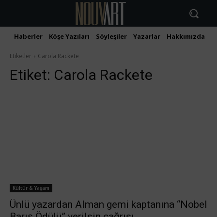
Haberler
Köşe Yazıları
Söyleşiler
Yazarlar
Hakkımızda
İ
Etiketler
Carola Rackete
Etiket:
Carola Rackete
Kültür & Yaşam
Ünlü yazardan Alman gemi kaptanına “Nobel
Barış Ödülü” verilsin çağrısı