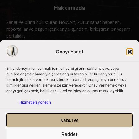
Hakkımızda
Sanat ve bilimi buluşturan NouvArt; kültür sanat haberleri,
röportajlar ve özgün içerikleriyle gündemi birleştiren bir yaşam
portalıdır.
Bizimle iletişime geçin:
info@nouvart.net
Onayı Yönet
En iyi deneyimleri sunmak için, cihaz bilgilerini saklamak ve/veya
Bizi Takip Edin
bunlara erişmek amacıyla çerezler gibi teknolojiler kullanıyoruz. Bu
teknolojilere izin vermek, bu sitedeki tarama davranışı veya benzersiz
kimlikler gibi verileri işlememize izin verecektir. Onay vermemek veya
onayı geri çekmek, belirli özellikleri ve işlevleri olumsuz etkileyebilir.
Hizmetleri yönetin
Kabul et
Reddet
NouvArt bir Mert Tunçel işletmesidir. © 2013 – 2026. Tüm Hakları