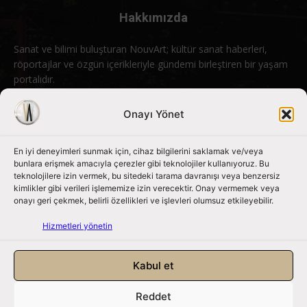
Hakkımızda
Sanat ve bilimi buluşturan NouvArt; kültür sanat haberleri,
röportajlar ve özgün içerikleriyle gündemi birleştiren bir yaşam
portalıdır.
Bizimle iletişime geçin:
info@nouvart.net
Onayı Yönet
En iyi deneyimleri sunmak için, cihaz bilgilerini saklamak ve/veya
Bizi Takip Edin
bunlara erişmek amacıyla çerezler gibi teknolojiler kullanıyoruz. Bu
teknolojilere izin vermek, bu sitedeki tarama davranışı veya benzersiz
kimlikler gibi verileri işlememize izin verecektir. Onay vermemek veya
onayı geri çekmek, belirli özellikleri ve işlevleri olumsuz etkileyebilir.
Hizmetleri yönetin
Kabul et
Reddet
NouvArt bir Mert Tunçel işletmesidir. © 2013 – 2026. Tüm Hakları