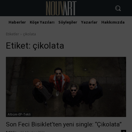
Haberler
Köşe Yazıları
Söyleşiler
Yazarlar
Hakkımızda
İ
Etiketler
çikolata
Etiket:
çikolata
Albüm-EP-Tekli
Son Feci Bisiklet’ten yeni single: “Çikolata”