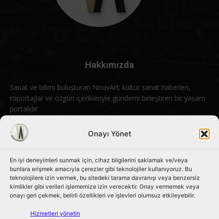
Hakkımızda
Sanat ve bilimi buluşturan NouvArt; kültür sanat haberleri,
röportajlar ve özgün içerikleriyle gündemi birleştiren bir yaşam
portalıdır.
Bizimle iletişime geçin:
info@nouvart.net
Onayı Yönet
En iyi deneyimleri sunmak için, cihaz bilgilerini saklamak ve/veya
Bizi Takip Edin
bunlara erişmek amacıyla çerezler gibi teknolojiler kullanıyoruz. Bu
teknolojilere izin vermek, bu sitedeki tarama davranışı veya benzersiz
kimlikler gibi verileri işlememize izin verecektir. Onay vermemek veya
onayı geri çekmek, belirli özellikleri ve işlevleri olumsuz etkileyebilir.
Hizmetleri yönetin