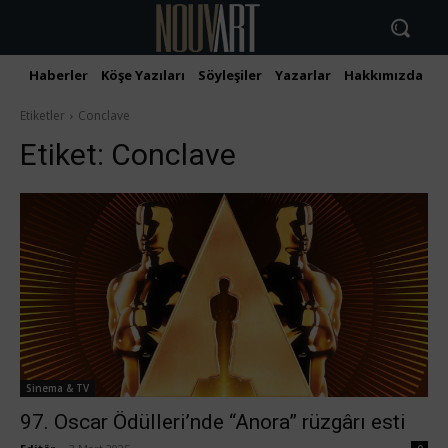
Haberler
Köşe Yazıları
Söyleşiler
Yazarlar
Hakkımızda
İ
Etiketler
Conclave
Etiket:
Conclave
Sinema & TV
97. Oscar Ödülleri’nde “Anora” rüzgârı esti