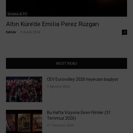
Sinema & TV
Altın Küre’de Emilia Perez Rüzgarı
Editör
-
9 Aralık 2024
0
MOST READ
CEV Eurovolley 2026 heyecanı başlıyor
3 Ağustos 2026
Bu Hafta Vizyona Giren Filmler (31
Temmuz 2026)
31 Temmuz 2026