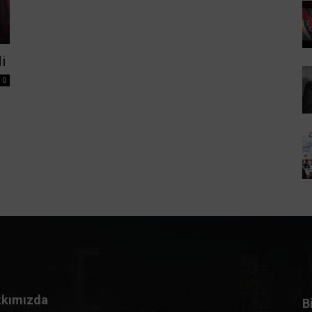
i
0
kımızda
B