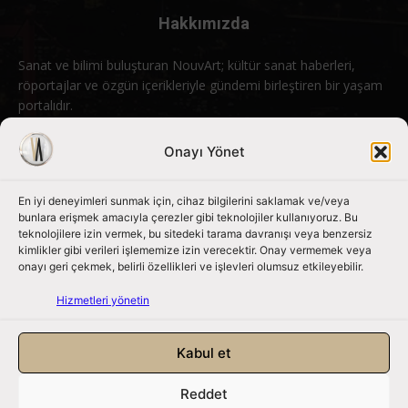
Hakkımızda
Sanat ve bilimi buluşturan NouvArt; kültür sanat haberleri,
röportajlar ve özgün içerikleriyle gündemi birleştiren bir yaşam
portalıdır.
Bizimle iletişime geçin:
info@nouvart.net
Onayı Yönet
En iyi deneyimleri sunmak için, cihaz bilgilerini saklamak ve/veya
Bizi Takip Edin
bunlara erişmek amacıyla çerezler gibi teknolojiler kullanıyoruz. Bu
teknolojilere izin vermek, bu sitedeki tarama davranışı veya benzersiz
kimlikler gibi verileri işlememize izin verecektir. Onay vermemek veya
onayı geri çekmek, belirli özellikleri ve işlevleri olumsuz etkileyebilir.
Hizmetleri yönetin
Kabul et
Reddet
NouvArt bir Mert Tunçel işletmesidir. © 2013 – 2026. Tüm Hakları