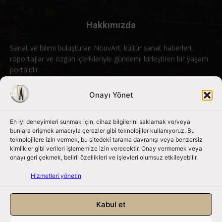
Hakkımızda
Sanat ve bilimi buluşturan NouvArt; kültür sanat haberleri,
röportajlar ve özgün içerikleriyle gündemi birleştiren bir yaşam
portalıdır.
Bizimle iletişime geçin:
info@nouvart.net
Onayı Yönet
En iyi deneyimleri sunmak için, cihaz bilgilerini saklamak ve/veya
Bizi Takip Edin
bunlara erişmek amacıyla çerezler gibi teknolojiler kullanıyoruz. Bu
teknolojilere izin vermek, bu sitedeki tarama davranışı veya benzersiz
kimlikler gibi verileri işlememize izin verecektir. Onay vermemek veya
onayı geri çekmek, belirli özellikleri ve işlevleri olumsuz etkileyebilir.
Hizmetleri yönetin
Kabul et