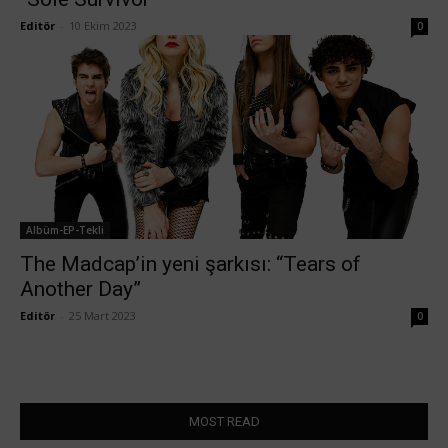
Editör
-
10 Ekim 2023
0
Albüm-EP-Tekli
The Madcap’in yeni şarkısı: “Tears of
Another Day”
Editör
-
25 Mart 2023
0
MOST READ