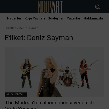
Haberler
Köşe Yazıları
Söyleşiler
Yazarlar
Hakkımızda
İ
Etiketler
Deniz Sayman
Etiket:
Deniz Sayman
Albüm-EP-Tekli
The Madcap’ten albüm öncesi yeni tekli:
“Sole Survivor”