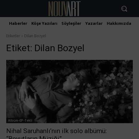
Haberler
Köşe Yazıları
Söyleşiler
Yazarlar
Hakkımızda
İ
Etiketler
Dilan Bozyel
Etiket:
Dilan Bozyel
Albüm-EP-Tekli
Nihal Saruhanlı’nın ilk solo albümü:
“Boyutların Müziği”