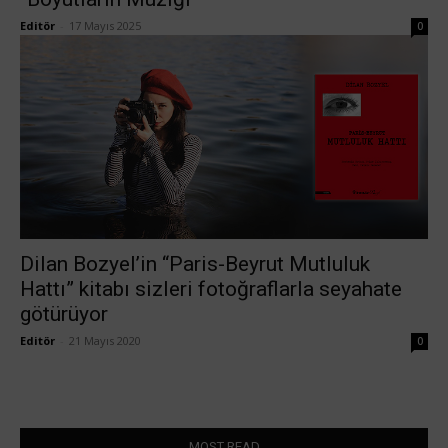
Editör
-
17 Mayıs 2025
0
Dilan Bozyel’in “Paris-Beyrut Mutluluk
Hattı” kitabı sizleri fotoğraflarla seyahate
götürüyor
Editör
-
21 Mayıs 2020
0
MOST READ