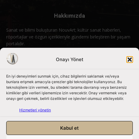
Hakkımızda
Sanat ve bilimi buluşturan NouvArt; kültür sanat haberleri,
röportajlar ve özgün içerikleriyle gündemi birleştiren bir yaşam
portalıdır.
Bizimle iletişime geçin:
info@nouvart.net
Onayı Yönet
En iyi deneyimleri sunmak için, cihaz bilgilerini saklamak ve/veya
Bizi Takip Edin
bunlara erişmek amacıyla çerezler gibi teknolojiler kullanıyoruz. Bu
teknolojilere izin vermek, bu sitedeki tarama davranışı veya benzersiz
kimlikler gibi verileri işlememize izin verecektir. Onay vermemek veya
onayı geri çekmek, belirli özellikleri ve işlevleri olumsuz etkileyebilir.
Hizmetleri yönetin
Kabul et