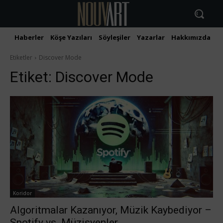
Haberler
Köşe Yazıları
Söyleşiler
Yazarlar
Hakkımızda
İ
Etiketler
Discover Mode
Etiket:
Discover Mode
Koridor
Algoritmalar Kazanıyor, Müzik Kaybediyor –
Spotify vs. Müzisyenler