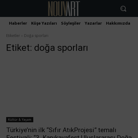
Haberler
Köşe Yazıları
Söyleşiler
Yazarlar
Hakkımızda
İ
Etiketler
Doğa sporları
Etiket:
doğa sporları
Kültür & Yaşam
Türkiye’nin ilk “Sıfır AtıkProjesi” temalı
Festivali: “3. Kapıkayafest Uluslararası Doğa