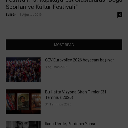
Sporları ve Kültür Festivali”
Editör
-
8 Ağustos 2019
0
MOST READ
CEV Eurovolley 2026 heyecanı başlıyor
3 Ağustos 2026
Bu Hafta Vizyona Giren Filmler (31
Temmuz 2026)
31 Temmuz 2026
İkinci Perde, Perdenin Yarısı