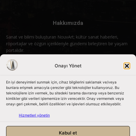
Hakkımızda
Sanat ve bilimi buluşturan NouvArt; kültür sanat haberleri,
röportajlar ve özgün içerikleriyle gündemi birleştiren bir yaşam
portalıdır.
Bizimle iletişime geçin:
info@nouvart.net
Onayı Yönet
En iyi deneyimleri sunmak için, cihaz bilgilerini saklamak ve/veya
Bizi Takip Edin
bunlara erişmek amacıyla çerezler gibi teknolojiler kullanıyoruz. Bu
teknolojilere izin vermek, bu sitedeki tarama davranışı veya benzersiz
kimlikler gibi verileri işlememize izin verecektir. Onay vermemek veya
onayı geri çekmek, belirli özellikleri ve işlevleri olumsuz etkileyebilir.
Hizmetleri yönetin
Kabul et