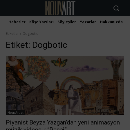
Haberler
Köşe Yazıları
Söyleşiler
Yazarlar
Hakkımızda
İ
Etiketler
Dogbotic
Etiket:
Dogbotic
NouvArtist
Piyanist Beyza Yazgan’dan yeni animasyon
müzik videosu: “Pasaj”