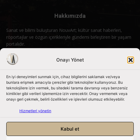
Hakkımızda
Sanat ve bilimi buluşturan NouvArt; kültür sanat haberleri,
röportajlar ve özgün içerikleriyle gündemi birleştiren bir yaşam
portalıdır.
Bizimle iletişime geçin:
info@nouvart.net
Onayı Yönet
En iyi deneyimleri sunmak için, cihaz bilgilerini saklamak ve/veya
Bizi Takip Edin
bunlara erişmek amacıyla çerezler gibi teknolojiler kullanıyoruz. Bu
teknolojilere izin vermek, bu sitedeki tarama davranışı veya benzersiz
kimlikler gibi verileri işlememize izin verecektir. Onay vermemek veya
onayı geri çekmek, belirli özellikleri ve işlevleri olumsuz etkileyebilir.
Hizmetleri yönetin
Kabul et