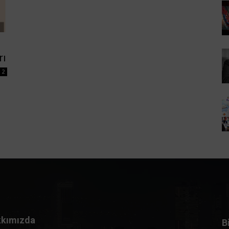
rı
2
kımızda
B