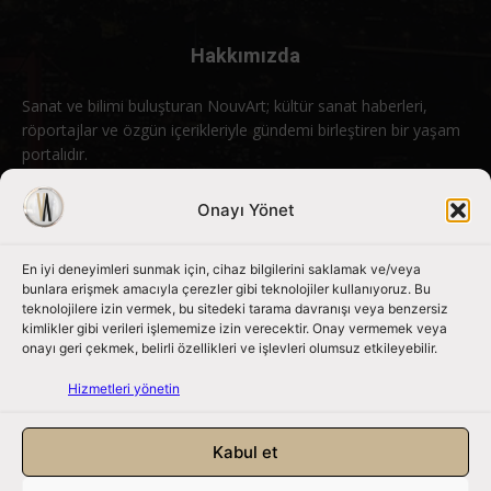
Hakkımızda
Sanat ve bilimi buluşturan NouvArt; kültür sanat haberleri,
röportajlar ve özgün içerikleriyle gündemi birleştiren bir yaşam
portalıdır.
Bizimle iletişime geçin:
info@nouvart.net
Onayı Yönet
En iyi deneyimleri sunmak için, cihaz bilgilerini saklamak ve/veya
Bizi Takip Edin
bunlara erişmek amacıyla çerezler gibi teknolojiler kullanıyoruz. Bu
teknolojilere izin vermek, bu sitedeki tarama davranışı veya benzersiz
kimlikler gibi verileri işlememize izin verecektir. Onay vermemek veya
onayı geri çekmek, belirli özellikleri ve işlevleri olumsuz etkileyebilir.
Hizmetleri yönetin
Kabul et