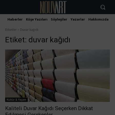
Haberler
Köşe Yazıları
Söyleşiler
Yazarlar
Hakkımızda
İ
Etiketler
Duvar kağıdı
Etiket:
duvar kağıdı
Kültür & Yaşam
Kaliteli Duvar Kağıdı Seçerken Dikkat
Edilmesi Gerekenler