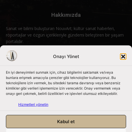
Hakkımızda
Sanat ve bilimi buluşturan NouvArt; kültür sanat haberleri,
röportajlar ve özgün içerikleriyle gündemi birleştiren bir yaşam
portalıdır.
Bizimle iletişime geçin:
info@nouvart.net
Onayı Yönet
En iyi deneyimleri sunmak için, cihaz bilgilerini saklamak ve/veya
Bizi Takip Edin
bunlara erişmek amacıyla çerezler gibi teknolojiler kullanıyoruz. Bu
teknolojilere izin vermek, bu sitedeki tarama davranışı veya benzersiz
kimlikler gibi verileri işlememize izin verecektir. Onay vermemek veya
onayı geri çekmek, belirli özellikleri ve işlevleri olumsuz etkileyebilir.
Hizmetleri yönetin
Kabul et