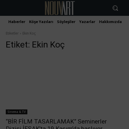
Haberler
Köşe Yazıları
Söyleşiler
Yazarlar
Hakkımızda
İ
Etiketler
Ekin Koç
Etiket:
Ekin Koç
Sinema & TV
“BİR FİLM TASARLAMAK” Seminerler
Dizisi İFSAK’ta ‪19 Kasım‬’da başlıyor