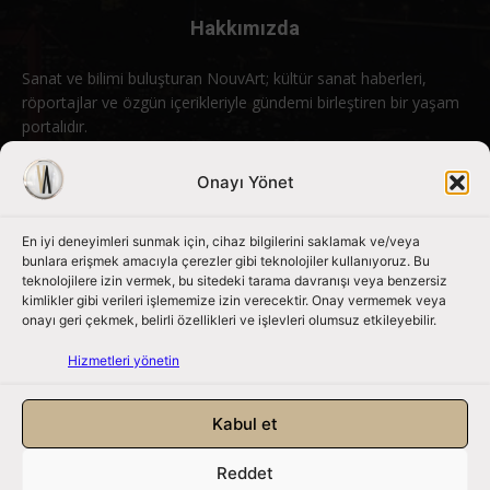
Hakkımızda
Sanat ve bilimi buluşturan NouvArt; kültür sanat haberleri,
röportajlar ve özgün içerikleriyle gündemi birleştiren bir yaşam
portalıdır.
Bizimle iletişime geçin:
info@nouvart.net
Onayı Yönet
En iyi deneyimleri sunmak için, cihaz bilgilerini saklamak ve/veya
Bizi Takip Edin
bunlara erişmek amacıyla çerezler gibi teknolojiler kullanıyoruz. Bu
teknolojilere izin vermek, bu sitedeki tarama davranışı veya benzersiz
kimlikler gibi verileri işlememize izin verecektir. Onay vermemek veya
onayı geri çekmek, belirli özellikleri ve işlevleri olumsuz etkileyebilir.
Hizmetleri yönetin
Kabul et
Reddet
NouvArt bir Mert Tunçel işletmesidir. © 2013 – 2026. Tüm Hakları