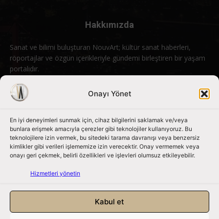
Hakkımızda
Sanat ve bilimi buluşturan NouvArt; kültür sanat haberleri,
röportajlar ve özgün içerikleriyle gündemi birleştiren bir yaşam
portalıdır.
Bizimle iletişime geçin:
info@nouvart.net
Onayı Yönet
En iyi deneyimleri sunmak için, cihaz bilgilerini saklamak ve/veya
Bizi Takip Edin
bunlara erişmek amacıyla çerezler gibi teknolojiler kullanıyoruz. Bu
teknolojilere izin vermek, bu sitedeki tarama davranışı veya benzersiz
kimlikler gibi verileri işlememize izin verecektir. Onay vermemek veya
onayı geri çekmek, belirli özellikleri ve işlevleri olumsuz etkileyebilir.
Hizmetleri yönetin
Kabul et