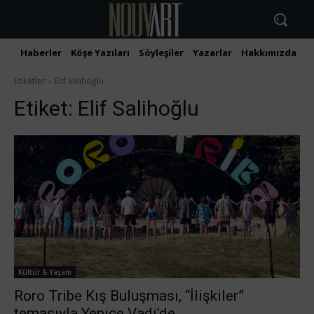
Haberler
Köşe Yazıları
Söyleşiler
Yazarlar
Hakkımızda
İ
Etiketler
Elif Salihoğlu
Etiket:
Elif Salihoğlu
Kültür & Yaşam
Roro Tribe Kış Buluşması, “İlişkiler”
temasıyla Yenice Vadi’de