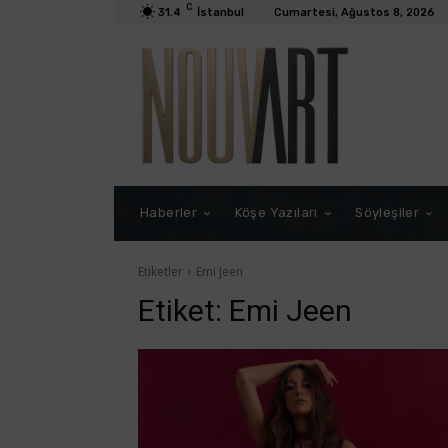
C
31.4
İstanbul
Cumartesi, Ağustos 8, 2026
Haberler
Köşe Yazıları
Söyleşiler
Etiketler
Emi Jeen
Etiket:
Emi Jeen