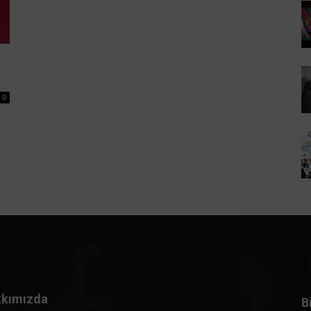
0
kımızda
B