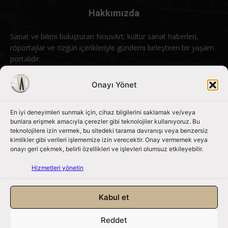
Hakkımızda
Sanat ve bilimi buluşturan NouvArt; kültür sanat haberleri,
röportajlar ve özgün içerikleriyle gündemi birleştiren bir yaşam
portalıdır.
Bizimle iletişime geçin:
info@nouvart.net
Onayı Yönet
En iyi deneyimleri sunmak için, cihaz bilgilerini saklamak ve/veya
Bizi Takip Edin
bunlara erişmek amacıyla çerezler gibi teknolojiler kullanıyoruz. Bu
teknolojilere izin vermek, bu sitedeki tarama davranışı veya benzersiz
kimlikler gibi verileri işlememize izin verecektir. Onay vermemek veya
onayı geri çekmek, belirli özellikleri ve işlevleri olumsuz etkileyebilir.
Hizmetleri yönetin
Kabul et
Reddet
NouvArt bir Mert Tunçel işletmesidir. © 2013 – 2026. Tüm Hakları