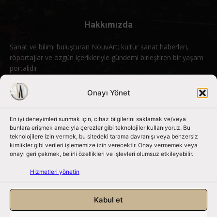
Hakkımızda
Sanat ve bilimi buluşturan NouvArt; kültür sanat haberleri,
röportajlar ve özgün içerikleriyle gündemi birleştiren bir yaşam
portalıdır.
Bizimle iletişime geçin:
info@nouvart.net
Onayı Yönet
En iyi deneyimleri sunmak için, cihaz bilgilerini saklamak ve/veya
Bizi Takip Edin
bunlara erişmek amacıyla çerezler gibi teknolojiler kullanıyoruz. Bu
teknolojilere izin vermek, bu sitedeki tarama davranışı veya benzersiz
kimlikler gibi verileri işlememize izin verecektir. Onay vermemek veya
onayı geri çekmek, belirli özellikleri ve işlevleri olumsuz etkileyebilir.
Hizmetleri yönetin
Kabul et