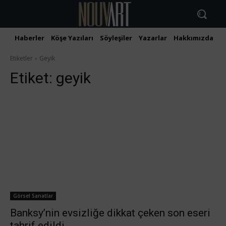
Haberler
Köşe Yazıları
Söyleşiler
Yazarlar
Hakkımızda
İ
Etiketler
Geyik
Etiket:
geyik
Görsel Sanatlar
Banksy’nin evsizliğe dikkat çeken son eseri
tahrif edildi