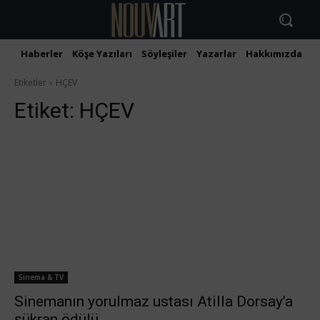
Haberler
Köşe Yazıları
Söyleşiler
Yazarlar
Hakkımızda
İ
Etiketler
HÇEV
Etiket:
HÇEV
Sinema & TV
Sinemanın yorulmaz ustası Atilla Dorsay’a
şükran ödülü