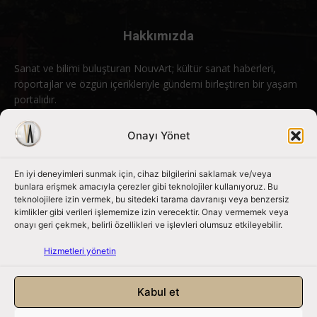
Hakkımızda
Sanat ve bilimi buluşturan NouvArt; kültür sanat haberleri,
röportajlar ve özgün içerikleriyle gündemi birleştiren bir yaşam
portalıdır.
Bizimle iletişime geçin:
info@nouvart.net
Onayı Yönet
En iyi deneyimleri sunmak için, cihaz bilgilerini saklamak ve/veya
Bizi Takip Edin
bunlara erişmek amacıyla çerezler gibi teknolojiler kullanıyoruz. Bu
teknolojilere izin vermek, bu sitedeki tarama davranışı veya benzersiz
kimlikler gibi verileri işlememize izin verecektir. Onay vermemek veya
onayı geri çekmek, belirli özellikleri ve işlevleri olumsuz etkileyebilir.
Hizmetleri yönetin
Kabul et