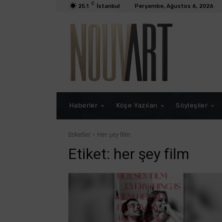
C
25.1
İstanbul
Perşembe, Ağustos 6, 2026
Haberler
Köşe Yazıları
Söyleşiler
Etiketler
Her şey film
Etiket:
her şey film