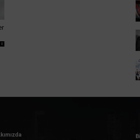
er
0
kımızda
B