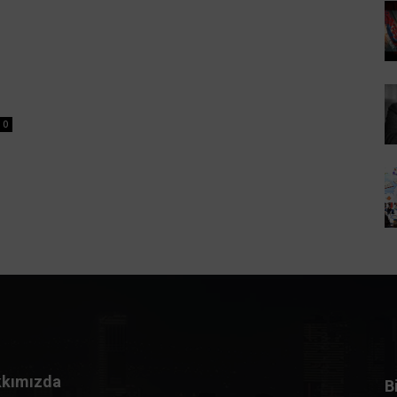
0
kımızda
B