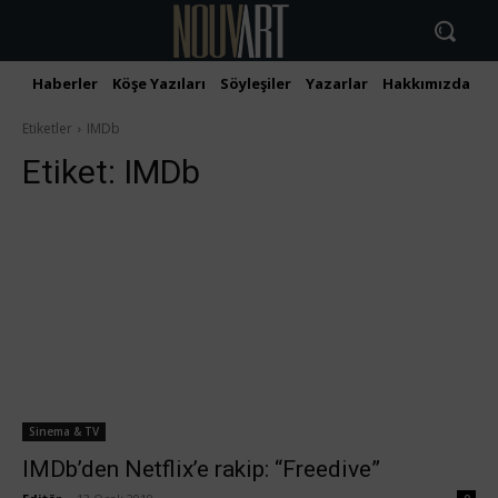
Haberler
Köşe Yazıları
Söyleşiler
Yazarlar
Hakkımızda
İ
Etiketler
IMDb
Etiket:
IMDb
Sinema & TV
IMDb’den Netflix’e rakip: “Freedive”