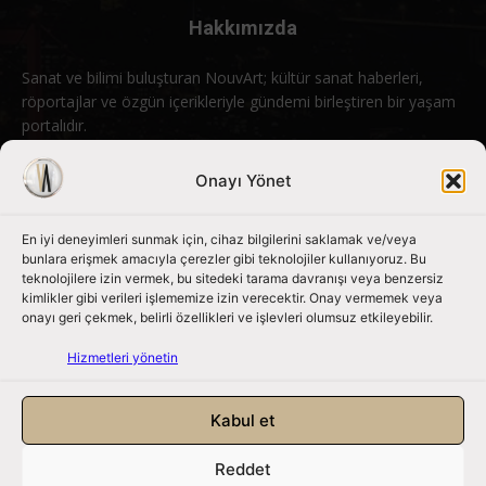
Hakkımızda
Sanat ve bilimi buluşturan NouvArt; kültür sanat haberleri,
röportajlar ve özgün içerikleriyle gündemi birleştiren bir yaşam
portalıdır.
Bizimle iletişime geçin:
info@nouvart.net
Onayı Yönet
En iyi deneyimleri sunmak için, cihaz bilgilerini saklamak ve/veya
Bizi Takip Edin
bunlara erişmek amacıyla çerezler gibi teknolojiler kullanıyoruz. Bu
teknolojilere izin vermek, bu sitedeki tarama davranışı veya benzersiz
kimlikler gibi verileri işlememize izin verecektir. Onay vermemek veya
onayı geri çekmek, belirli özellikleri ve işlevleri olumsuz etkileyebilir.
Hizmetleri yönetin
Kabul et
Reddet
NouvArt bir Mert Tunçel işletmesidir. © 2013 – 2026. Tüm Hakları