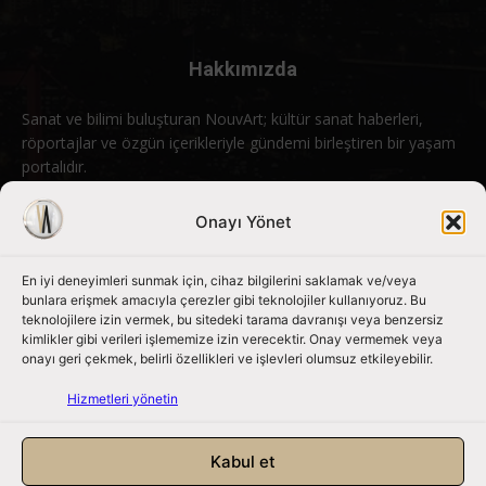
Hakkımızda
Sanat ve bilimi buluşturan NouvArt; kültür sanat haberleri,
röportajlar ve özgün içerikleriyle gündemi birleştiren bir yaşam
portalıdır.
Bizimle iletişime geçin:
info@nouvart.net
Onayı Yönet
En iyi deneyimleri sunmak için, cihaz bilgilerini saklamak ve/veya
Bizi Takip Edin
bunlara erişmek amacıyla çerezler gibi teknolojiler kullanıyoruz. Bu
teknolojilere izin vermek, bu sitedeki tarama davranışı veya benzersiz
kimlikler gibi verileri işlememize izin verecektir. Onay vermemek veya
onayı geri çekmek, belirli özellikleri ve işlevleri olumsuz etkileyebilir.
Hizmetleri yönetin
Kabul et