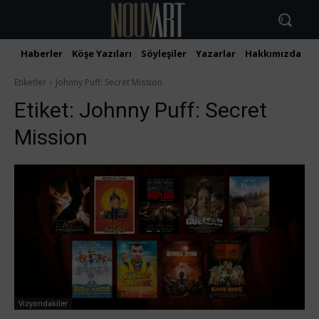
Haberler
Köşe Yazıları
Söyleşiler
Yazarlar
Hakkımızda
İ
Etiketler
Johnny Puff: Secret Mission
Etiket:
Johnny Puff: Secret
Mission
Vizyondakiler