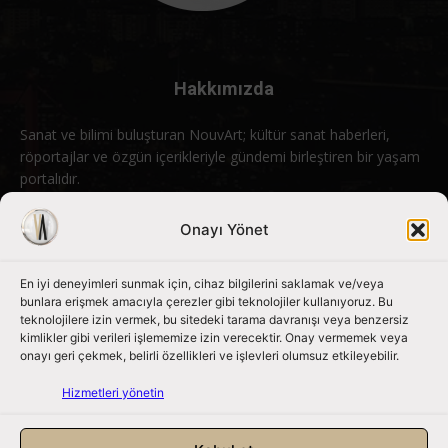
Hakkımızda
Sanat ve bilimi buluşturan NouvArt; kültür sanat haberleri,
röportajlar ve özgün içerikleriyle gündemi birleştiren bir yaşam
portalıdır.
Bizimle iletişime geçin:
info@nouvart.net
Onayı Yönet
En iyi deneyimleri sunmak için, cihaz bilgilerini saklamak ve/veya
Bizi Takip Edin
bunlara erişmek amacıyla çerezler gibi teknolojiler kullanıyoruz. Bu
teknolojilere izin vermek, bu sitedeki tarama davranışı veya benzersiz
kimlikler gibi verileri işlememize izin verecektir. Onay vermemek veya
onayı geri çekmek, belirli özellikleri ve işlevleri olumsuz etkileyebilir.
Hizmetleri yönetin