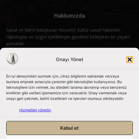
Hakkımızda
Sanat ve bilimi buluşturan NouvArt; kültür sanat haberleri,
röportajlar ve özgün içerikleriyle gündemi birleştiren bir yaşam
portalıdır.
Bizimle iletişime geçin:
info@nouvart.net
Onayı Yönet
En iyi deneyimleri sunmak için, cihaz bilgilerini saklamak ve/veya
Bizi Takip Edin
bunlara erişmek amacıyla çerezler gibi teknolojiler kullanıyoruz. Bu
teknolojilere izin vermek, bu sitedeki tarama davranışı veya benzersiz
kimlikler gibi verileri işlememize izin verecektir. Onay vermemek veya
onayı geri çekmek, belirli özellikleri ve işlevleri olumsuz etkileyebilir.
Hizmetleri yönetin
Kabul et