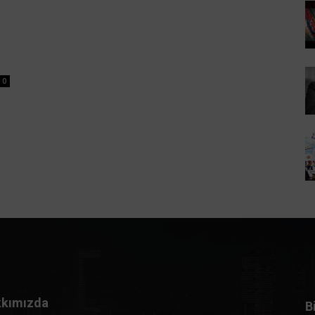
0
kımızda
B