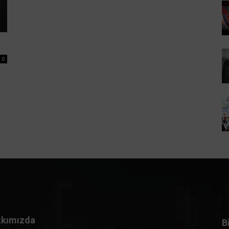
0
kımızda
B