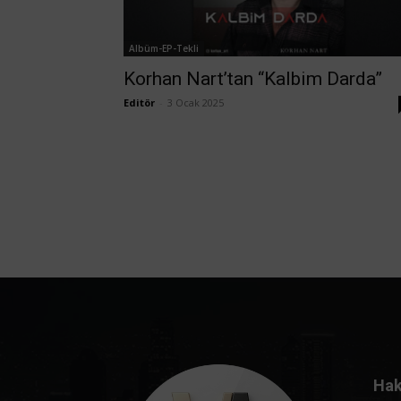
Albüm-EP-Tekli
Korhan Nart’tan “Kalbim Darda”
Editör
-
3 Ocak 2025
Hak