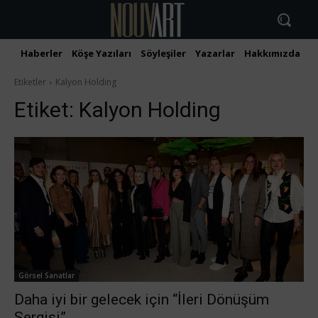
Haberler
Köşe Yazıları
Söyleşiler
Yazarlar
Hakkımızda
İ
Etiketler
Kalyon Holding
Etiket:
Kalyon Holding
Görsel Sanatlar
Daha iyi bir gelecek için “İleri Dönüşüm
Sergisi”