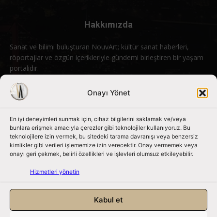
Hakkımızda
Sanat ve bilimi buluşturan NouvArt; kültür sanat haberleri,
röportajlar ve özgün içerikleriyle gündemi birleştiren bir yaşam
portalıdır.
Bizimle iletişime geçin:
info@nouvart.net
Onayı Yönet
En iyi deneyimleri sunmak için, cihaz bilgilerini saklamak ve/veya
Bizi Takip Edin
bunlara erişmek amacıyla çerezler gibi teknolojiler kullanıyoruz. Bu
teknolojilere izin vermek, bu sitedeki tarama davranışı veya benzersiz
kimlikler gibi verileri işlememize izin verecektir. Onay vermemek veya
onayı geri çekmek, belirli özellikleri ve işlevleri olumsuz etkileyebilir.
Hizmetleri yönetin
Kabul et