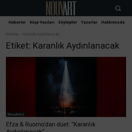
Haberler
Köşe Yazıları
Söyleşiler
Yazarlar
Hakkımızda
İ
Etiketler
Karanlık Aydınlanacak
Etiket:
Karanlık Aydınlanacak
NouvArtist
Efza & Ruomo’dan düet: “Karanlık
Aydınlanacak”