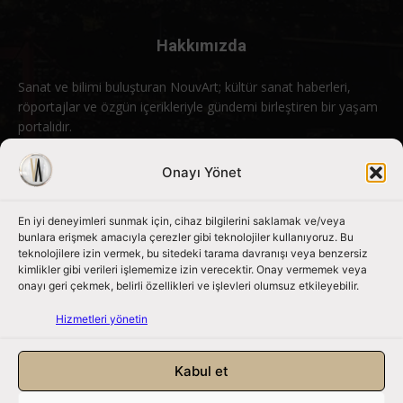
Hakkımızda
Sanat ve bilimi buluşturan NouvArt; kültür sanat haberleri,
röportajlar ve özgün içerikleriyle gündemi birleştiren bir yaşam
portalıdır.
Bizimle iletişime geçin:
info@nouvart.net
Onayı Yönet
En iyi deneyimleri sunmak için, cihaz bilgilerini saklamak ve/veya
Bizi Takip Edin
bunlara erişmek amacıyla çerezler gibi teknolojiler kullanıyoruz. Bu
teknolojilere izin vermek, bu sitedeki tarama davranışı veya benzersiz
kimlikler gibi verileri işlememize izin verecektir. Onay vermemek veya
onayı geri çekmek, belirli özellikleri ve işlevleri olumsuz etkileyebilir.
Hizmetleri yönetin
Kabul et