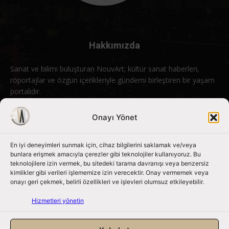
Hakkımızda
Sanat ve bilimi buluşturan NouvArt; kültür sanat haberleri,
röportajlar ve özgün içerikleriyle gündemi birleştiren bir yaşam
portalıdır.
Bizimle iletişime geçin:
info@nouvart.net
Onayı Yönet
En iyi deneyimleri sunmak için, cihaz bilgilerini saklamak ve/veya
Bizi Takip Edin
bunlara erişmek amacıyla çerezler gibi teknolojiler kullanıyoruz. Bu
teknolojilere izin vermek, bu sitedeki tarama davranışı veya benzersiz
kimlikler gibi verileri işlememize izin verecektir. Onay vermemek veya
onayı geri çekmek, belirli özellikleri ve işlevleri olumsuz etkileyebilir.
Hizmetleri yönetin