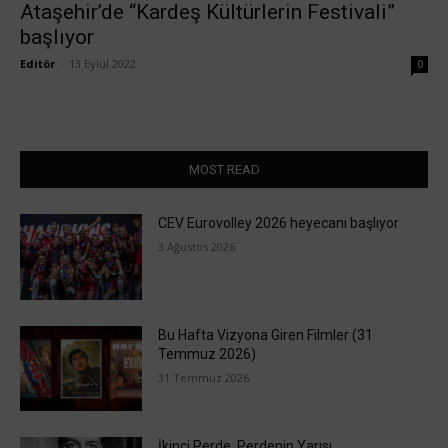
Ataşehir’de “Kardeş Kültürlerin Festivali”
başlıyor
Editör
-
13 Eylül 2022
0
MOST READ
CEV Eurovolley 2026 heyecanı başlıyor
3 Ağustos 2026
Bu Hafta Vizyona Giren Filmler (31
Temmuz 2026)
31 Temmuz 2026
İkinci Perde, Perdenin Yarısı