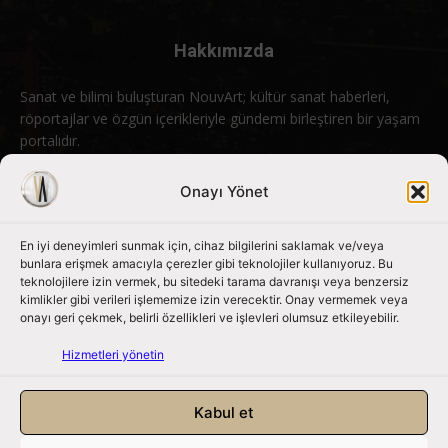
Hakkımızda
Sanat ve bilimi buluşturan NouvArt; kültür sanat haberleri,
röportajlar ve özgün içerikleriyle gündemi birleştiren bir yaşam
portalıdır.
Bizimle iletişime geçin:
info@nouvart.net
Onayı Yönet
En iyi deneyimleri sunmak için, cihaz bilgilerini saklamak ve/veya
Bizi Takip Edin
bunlara erişmek amacıyla çerezler gibi teknolojiler kullanıyoruz. Bu
teknolojilere izin vermek, bu sitedeki tarama davranışı veya benzersiz
kimlikler gibi verileri işlememize izin verecektir. Onay vermemek veya
onayı geri çekmek, belirli özellikleri ve işlevleri olumsuz etkileyebilir.
Hizmetleri yönetin
Kabul et