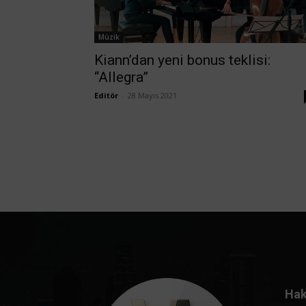
Müzik
Kiann’dan yeni bonus teklisi:
“Allegra”
Editör
-
28 Mayıs 2021
Hak