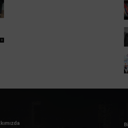
0
kımızda
B