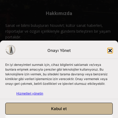
Hakkımızda
Sanat ve bilimi buluşturan NouvArt; kültür sanat haberleri,
röportajlar ve özgün içerikleriyle gündemi birleştiren bir yaşam
portalıdır.
Bizimle iletişime geçin:
info@nouvart.net
Onayı Yönet
En iyi deneyimleri sunmak için, cihaz bilgilerini saklamak ve/veya
Bizi Takip Edin
bunlara erişmek amacıyla çerezler gibi teknolojiler kullanıyoruz. Bu
teknolojilere izin vermek, bu sitedeki tarama davranışı veya benzersiz
kimlikler gibi verileri işlememize izin verecektir. Onay vermemek veya
onayı geri çekmek, belirli özellikleri ve işlevleri olumsuz etkileyebilir.
Hizmetleri yönetin
Kabul et