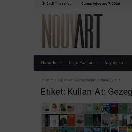
C
24.5
İstanbul
Cuma, Ağustos 7, 2026
Haberler
Köşe Yazıları
Söyleşiler
Etiketler
Kullan-At: Gezegenimiz Yegane Evimiz
Etiket:
Kullan-At: Geze