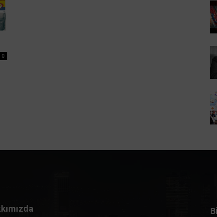
0
kımızda
B