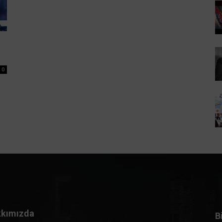
0
kımızda
B