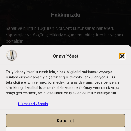
Hakkımızda
Sanat ve bilimi buluşturan NouvArt; kültür sanat haberleri,
röportajlar ve özgün içerikleriyle gündemi birleştiren bir yaşam
portalıdır.
Bizimle iletişime geçin:
info@nouvart.net
Onayı Yönet
En iyi deneyimleri sunmak için, cihaz bilgilerini saklamak ve/veya
Bizi Takip Edin
bunlara erişmek amacıyla çerezler gibi teknolojiler kullanıyoruz. Bu
teknolojilere izin vermek, bu sitedeki tarama davranışı veya benzersiz
kimlikler gibi verileri işlememize izin verecektir. Onay vermemek veya
onayı geri çekmek, belirli özellikleri ve işlevleri olumsuz etkileyebilir.
Hizmetleri yönetin
Kabul et