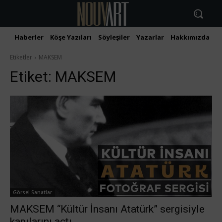
Haberler
Köşe Yazıları
Söyleşiler
Yazarlar
Hakkımızda
İ
Etiketler
MAKSEM
Etiket:
MAKSEM
Görsel Sanatlar
MAKSEM “Kültür İnsanı Atatürk” sergisiyle
kapılarını açtı