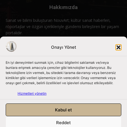
Hakkımızda
Sanat ve bilimi buluşturan NouvArt; kültür sanat haberleri,
röportajlar ve özgün içerikleriyle gündemi birleştiren bir yaşam
portalıdır.
Bizimle iletişime geçin:
info@nouvart.net
Onayı Yönet
En iyi deneyimleri sunmak için, cihaz bilgilerini saklamak ve/veya
Bizi Takip Edin
bunlara erişmek amacıyla çerezler gibi teknolojiler kullanıyoruz. Bu
teknolojilere izin vermek, bu sitedeki tarama davranışı veya benzersiz
kimlikler gibi verileri işlememize izin verecektir. Onay vermemek veya
onayı geri çekmek, belirli özellikleri ve işlevleri olumsuz etkileyebilir.
Hizmetleri yönetin
Kabul et
Reddet
NouvArt bir Mert Tunçel işletmesidir. © 2013 – 2026. Tüm Hakları