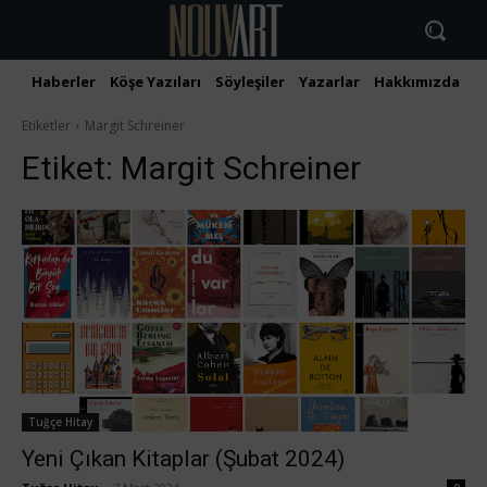
Haberler
Köşe Yazıları
Söyleşiler
Yazarlar
Hakkımızda
İ
Etiketler
Margit Schreiner
Etiket:
Margit Schreiner
Tuğçe Hitay
Yeni Çıkan Kitaplar (Şubat 2024)