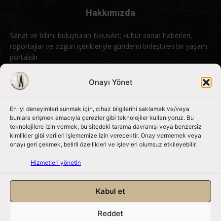
Hakkımızda
Sanat ve bilimi buluşturan NouvArt; kültür sanat haberleri,
röportajlar ve özgün içerikleriyle gündemi birleştiren bir yaşam
portalıdır.
Bizimle iletişime geçin:
info@nouvart.net
Onayı Yönet
En iyi deneyimleri sunmak için, cihaz bilgilerini saklamak ve/veya
Bizi Takip Edin
bunlara erişmek amacıyla çerezler gibi teknolojiler kullanıyoruz. Bu
teknolojilere izin vermek, bu sitedeki tarama davranışı veya benzersiz
kimlikler gibi verileri işlememize izin verecektir. Onay vermemek veya
onayı geri çekmek, belirli özellikleri ve işlevleri olumsuz etkileyebilir.
Hizmetleri yönetin
Kabul et
Reddet
NouvArt bir Mert Tunçel işletmesidir. © 2013 – 2026. Tüm Hakları