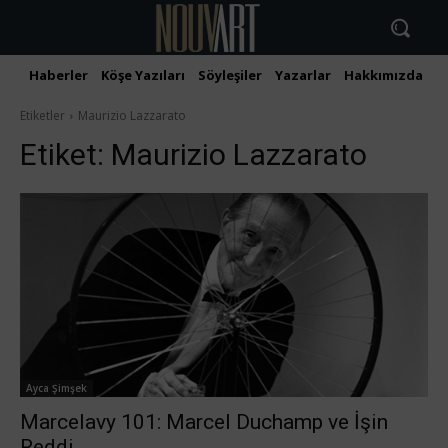
Haberler
Köşe Yazıları
Söyleşiler
Yazarlar
Hakkımızda
İ
Etiketler
Maurizio Lazzarato
Etiket:
Maurizio Lazzarato
Ayca Şimşek
Marcelavy 101: Marcel Duchamp ve İşin
Reddi