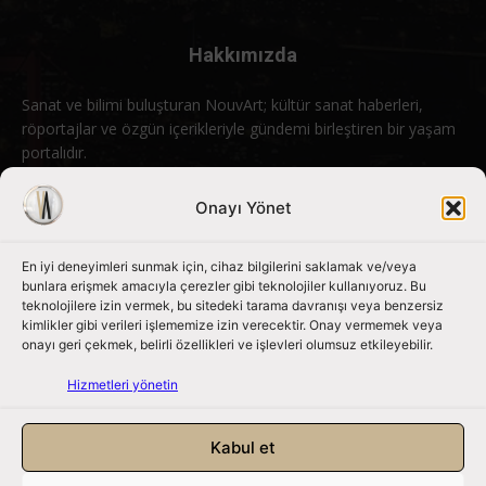
Hakkımızda
Sanat ve bilimi buluşturan NouvArt; kültür sanat haberleri,
röportajlar ve özgün içerikleriyle gündemi birleştiren bir yaşam
portalıdır.
Bizimle iletişime geçin:
info@nouvart.net
Onayı Yönet
En iyi deneyimleri sunmak için, cihaz bilgilerini saklamak ve/veya
Bizi Takip Edin
bunlara erişmek amacıyla çerezler gibi teknolojiler kullanıyoruz. Bu
teknolojilere izin vermek, bu sitedeki tarama davranışı veya benzersiz
kimlikler gibi verileri işlememize izin verecektir. Onay vermemek veya
onayı geri çekmek, belirli özellikleri ve işlevleri olumsuz etkileyebilir.
Hizmetleri yönetin
Kabul et