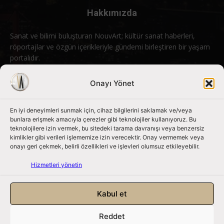
Hakkımızda
Sanat ve bilimi buluşturan NouvArt; kültür sanat haberleri,
röportajlar ve özgün içerikleriyle gündemi birleştiren bir yaşam
portalıdır.
Bizimle iletişime geçin:
info@nouvart.net
Onayı Yönet
En iyi deneyimleri sunmak için, cihaz bilgilerini saklamak ve/veya
Bizi Takip Edin
bunlara erişmek amacıyla çerezler gibi teknolojiler kullanıyoruz. Bu
teknolojilere izin vermek, bu sitedeki tarama davranışı veya benzersiz
kimlikler gibi verileri işlememize izin verecektir. Onay vermemek veya
onayı geri çekmek, belirli özellikleri ve işlevleri olumsuz etkileyebilir.
Hizmetleri yönetin
Kabul et
Reddet
NouvArt bir Mert Tunçel işletmesidir. © 2013 – 2026. Tüm Hakları