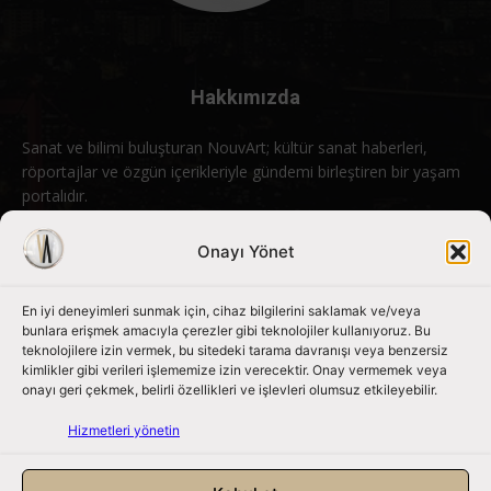
Hakkımızda
Sanat ve bilimi buluşturan NouvArt; kültür sanat haberleri,
röportajlar ve özgün içerikleriyle gündemi birleştiren bir yaşam
portalıdır.
Bizimle iletişime geçin:
info@nouvart.net
Onayı Yönet
En iyi deneyimleri sunmak için, cihaz bilgilerini saklamak ve/veya
Bizi Takip Edin
bunlara erişmek amacıyla çerezler gibi teknolojiler kullanıyoruz. Bu
teknolojilere izin vermek, bu sitedeki tarama davranışı veya benzersiz
kimlikler gibi verileri işlememize izin verecektir. Onay vermemek veya
onayı geri çekmek, belirli özellikleri ve işlevleri olumsuz etkileyebilir.
Hizmetleri yönetin