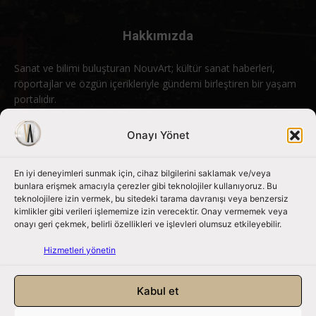
Hakkımızda
Sanat ve bilimi buluşturan NouvArt; kültür sanat haberleri,
röportajlar ve özgün içerikleriyle gündemi birleştiren bir yaşam
portalıdır.
Bizimle iletişime geçin:
info@nouvart.net
Onayı Yönet
En iyi deneyimleri sunmak için, cihaz bilgilerini saklamak ve/veya
Bizi Takip Edin
bunlara erişmek amacıyla çerezler gibi teknolojiler kullanıyoruz. Bu
teknolojilere izin vermek, bu sitedeki tarama davranışı veya benzersiz
kimlikler gibi verileri işlememize izin verecektir. Onay vermemek veya
onayı geri çekmek, belirli özellikleri ve işlevleri olumsuz etkileyebilir.
Hizmetleri yönetin
Kabul et